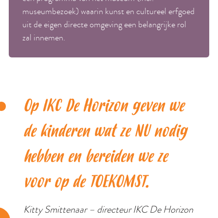
museumbezoek) waarin kunst en cultureel erfgoed
uit de eigen directe omgeving een belangrijke rol
zal innemen.
Op IKC De Horizon geven we
de kinderen wat ze NU nodig
hebben en bereiden we ze
voor op de TOEKOMST.
Kitty Smittenaar – directeur IKC De Horizon