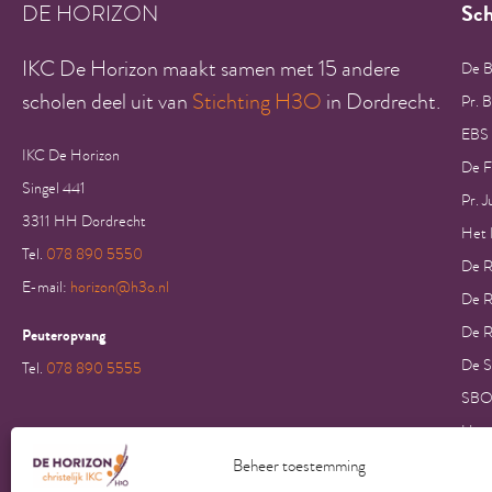
DE HORIZON
Sch
IKC De Horizon maakt samen met 15 andere
De B
scholen deel uit van
Stichting H3O
in Dordrecht.
Pr. 
EBS
IKC De Horizon
De F
Singel 441
Pr. J
3311 HH Dordrecht
Het K
Tel.
078 890 5550
De R
E-mail:
horizon@h3o.nl
De R
De R
Peuteropvang
De S
Tel.
078 890 5555
SBO
Hans
Insu
Beheer toestemming