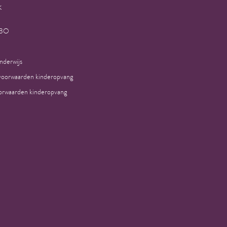
k
H3O
nderwijs
voorwaarden kinderopvang
rwaarden kinderopvang