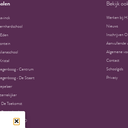
olen
Bekijk oo
Werken bij 
avinck
Nieuws
Bernhardschool
Inschrijven O
 Eden
Aanvullende 
ontein
Algemene voo
ulianaschool
Contact
ristal
Schoolgids
egenboog • Centrum
Privacy
egenboog • De Staart
epelaer
terrekijker
 De Toekomst
 Petrischool
la College VMBO