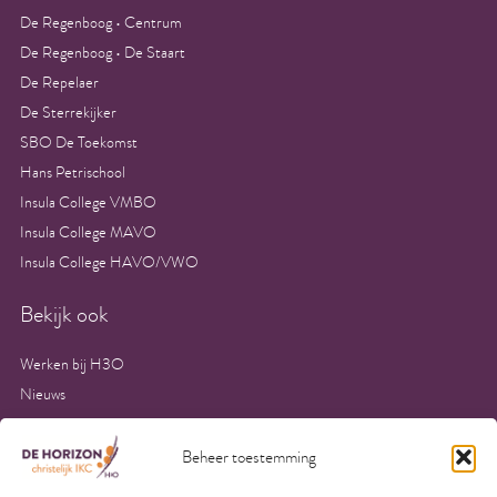
De Regenboog • Centrum
De Regenboog • De Staart
De Repelaer
De Sterrekijker
SBO De Toekomst
Hans Petrischool
Insula College VMBO
Insula College MAVO
Insula College HAVO/VWO
Bekijk ook
Werken bij H3O
Nieuws
Inschrijven Onderwijs
Aanvullende voorwaarden kinderopvang
Beheer toestemming
Algemene voorwaarden kinderopvang