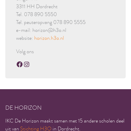
3311 HH Dordrecht
Tel. 078 890 5550
Tel. peuteropvang 078 890 5555
e-mail: horizon@h3o.nl
website:
horizon.h3o.nl
Volg ons
Facebook
Instagram
DE HORIZON
IKC De Horizon maakt samen met 15 andere scholen deel
uit van
Stichting H3O
in Dordrecht.